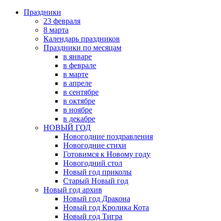
Праздники
23 февраля
8 марта
Календарь праздников
Праздники по месяцам
в январе
в феврале
в марте
в апреле
в сентябре
в октябре
в ноябре
в декабре
НОВЫЙ ГОД
Новогодние поздравления
Новогодние стихи
Готовимся к Новому году
Новогодний стол
Новый год приколы
Старый Новый год
Новый год архив
Новый год Дракона
Новый год Кролика Кота
Новый год Тигра