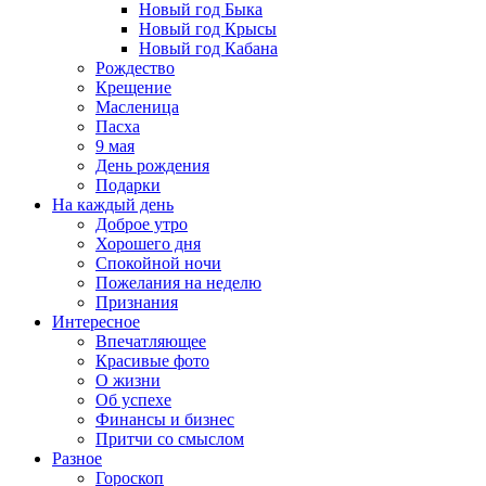
Новый год Быка
Новый год Крысы
Новый год Кабана
Рождество
Крещение
Масленица
Пасха
9 мая
День рождения
Подарки
На каждый день
Доброе утро
Хорошего дня
Спокойной ночи
Пожелания на неделю
Признания
Интересное
Впечатляющее
Красивые фото
О жизни
Об успехе
Финансы и бизнес
Притчи со смыслом
Разное
Гороскоп