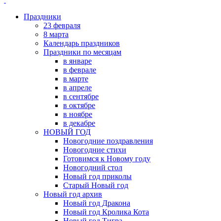
Праздники
23 февраля
8 марта
Календарь праздников
Праздники по месяцам
в январе
в феврале
в марте
в апреле
в сентябре
в октябре
в ноябре
в декабре
НОВЫЙ ГОД
Новогодние поздравления
Новогодние стихи
Готовимся к Новому году
Новогодний стол
Новый год приколы
Старый Новый год
Новый год архив
Новый год Дракона
Новый год Кролика Кота
Новый год Тигра