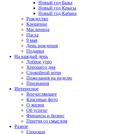
Новый год Быка
Новый год Крысы
Новый год Кабана
Рождество
Крещение
Масленица
Пасха
9 мая
День рождения
Подарки
На каждый день
Доброе утро
Хорошего дня
Спокойной ночи
Пожелания на неделю
Признания
Интересное
Впечатляющее
Красивые фото
О жизни
Об успехе
Финансы и бизнес
Притчи со смыслом
Разное
Гороскоп