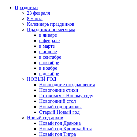
Праздники
23 февраля
8 марта
Календарь праздников
Праздники по месяцам
в январе
в феврале
в марте
в апреле
в сентябре
в октябре
в ноябре
в декабре
НОВЫЙ ГОД
Новогодние поздравления
Новогодние стихи
Готовимся к Новому году
Новогодний стол
Новый год приколы
Старый Новый год
Новый год архив
Новый год Дракона
Новый год Кролика Кота
Новый год Тигра