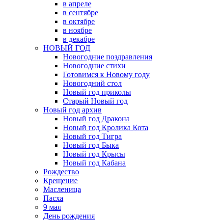
в апреле
в сентябре
в октябре
в ноябре
в декабре
НОВЫЙ ГОД
Новогодние поздравления
Новогодние стихи
Готовимся к Новому году
Новогодний стол
Новый год приколы
Старый Новый год
Новый год архив
Новый год Дракона
Новый год Кролика Кота
Новый год Тигра
Новый год Быка
Новый год Крысы
Новый год Кабана
Рождество
Крещение
Масленица
Пасха
9 мая
День рождения