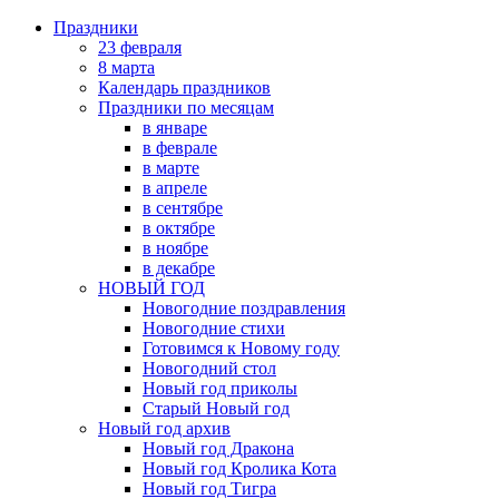
Праздники
23 февраля
8 марта
Календарь праздников
Праздники по месяцам
в январе
в феврале
в марте
в апреле
в сентябре
в октябре
в ноябре
в декабре
НОВЫЙ ГОД
Новогодние поздравления
Новогодние стихи
Готовимся к Новому году
Новогодний стол
Новый год приколы
Старый Новый год
Новый год архив
Новый год Дракона
Новый год Кролика Кота
Новый год Тигра