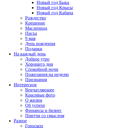
Новый год Быка
Новый год Крысы
Новый год Кабана
Рождество
Крещение
Масленица
Пасха
9 мая
День рождения
Подарки
На каждый день
Доброе утро
Хорошего дня
Спокойной ночи
Пожелания на неделю
Признания
Интересное
Впечатляющее
Красивые фото
О жизни
Об успехе
Финансы и бизнес
Притчи со смыслом
Разное
Гороскоп