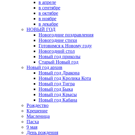
в апреле
в сентябре
в октябре
в ноябре
в декабре
НОВЫЙ ГОД
Новогодние поздравления
Новогодние стихи
Готовимся к Новому году
Новогодний стол
Новый год приколы
Старый Новый год
Новый год архив
Новый год Дракона
Новый год Кролика Кота
Новый год Тигра
Новый год Быка
Новый год Крысы
Новый год Кабана
Рождество
Крещение
Масленица
Пасха
9 мая
День рождения