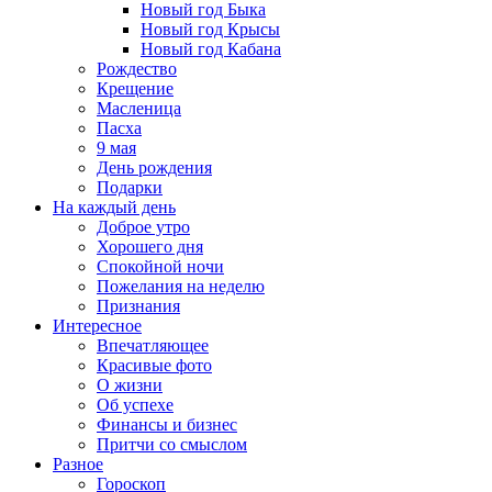
Новый год Быка
Новый год Крысы
Новый год Кабана
Рождество
Крещение
Масленица
Пасха
9 мая
День рождения
Подарки
На каждый день
Доброе утро
Хорошего дня
Спокойной ночи
Пожелания на неделю
Признания
Интересное
Впечатляющее
Красивые фото
О жизни
Об успехе
Финансы и бизнес
Притчи со смыслом
Разное
Гороскоп