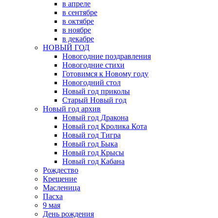
в апреле
в сентябре
в октябре
в ноябре
в декабре
НОВЫЙ ГОД
Новогодние поздравления
Новогодние стихи
Готовимся к Новому году
Новогодний стол
Новый год приколы
Старый Новый год
Новый год архив
Новый год Дракона
Новый год Кролика Кота
Новый год Тигра
Новый год Быка
Новый год Крысы
Новый год Кабана
Рождество
Крещение
Масленица
Пасха
9 мая
День рождения