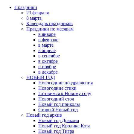
Праздники
23 февраля
8 марта
Календарь праздников
Праздники по месяцам
в январе
в феврале
в марте
в апреле
в сентябре
в октябре
в ноябре
в декабре
НОВЫЙ ГОД
Новогодние поздравления
Новогодние стихи
Готовимся к Новому году
Новогодний стол
Новый год приколы
Старый Новый год
Новый год архив
Новый год Дракона
Новый год Кролика Кота
Новый год Тигра