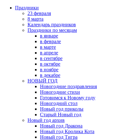
Праздники
23 февраля
8 марта
Календарь праздников
Праздники по месяцам
в январе
в феврале
в марте
в апреле
в сентябре
в октябре
в ноябре
в декабре
НОВЫЙ ГОД
Новогодние поздравления
Новогодние стихи
Готовимся к Новому году
Новогодний стол
Новый год приколы
Старый Новый год
Новый год архив
Новый год Дракона
Новый год Кролика Кота
Новый год Тигра