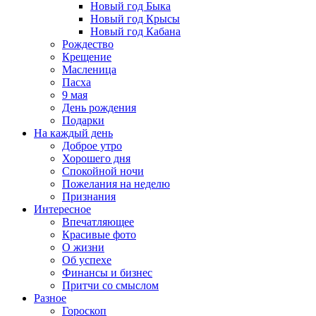
Новый год Быка
Новый год Крысы
Новый год Кабана
Рождество
Крещение
Масленица
Пасха
9 мая
День рождения
Подарки
На каждый день
Доброе утро
Хорошего дня
Спокойной ночи
Пожелания на неделю
Признания
Интересное
Впечатляющее
Красивые фото
О жизни
Об успехе
Финансы и бизнес
Притчи со смыслом
Разное
Гороскоп