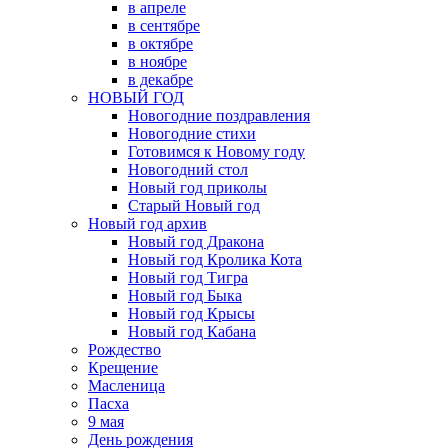
в апреле
в сентябре
в октябре
в ноябре
в декабре
НОВЫЙ ГОД
Новогодние поздравления
Новогодние стихи
Готовимся к Новому году
Новогодний стол
Новый год приколы
Старый Новый год
Новый год архив
Новый год Дракона
Новый год Кролика Кота
Новый год Тигра
Новый год Быка
Новый год Крысы
Новый год Кабана
Рождество
Крещение
Масленица
Пасха
9 мая
День рождения